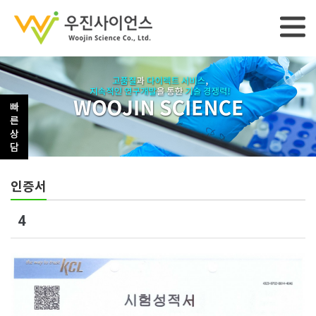
-->
빠
른
상
담
인증서
4