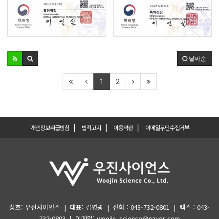
날짜순
1
2
|
|
|
개인정보취급방침
법적고지
이용약관
이메일무단수집거부
상호: 우진사이언스 | 대표: 김영광 | 전화 : 043-732-0801 | 팩스 : 043-
732-0803 | 이메일: woojin_science@naver.com