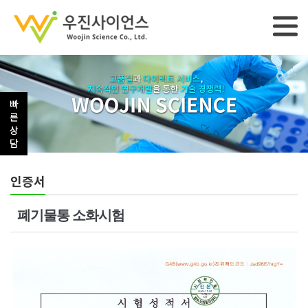
-->
빠
른
상
담
인증서
폐기물통 소화시험