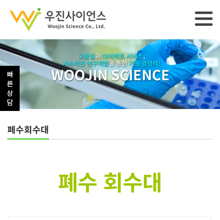
-->
빠
른
상
담
폐수회수대
폐수 회수대